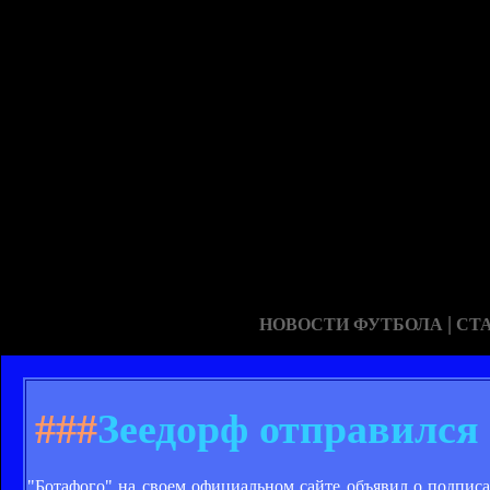
|
НОВОСТИ ФУТБОЛА
СТ
###
Зеедорф отправился
"Ботафого" на своем официальном сайте объявил о подпис