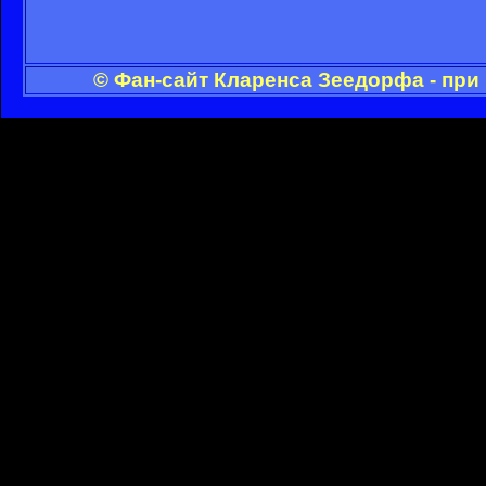
© Фан-сайт Кларенса Зеедорфа - при