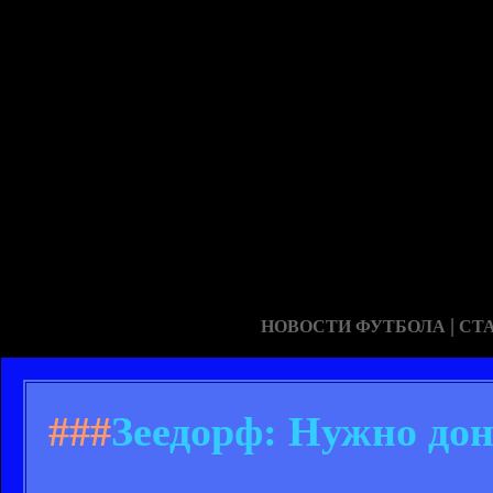
|
НОВОСТИ ФУТБОЛА
СТ
###
Зеедорф: Нужно дон