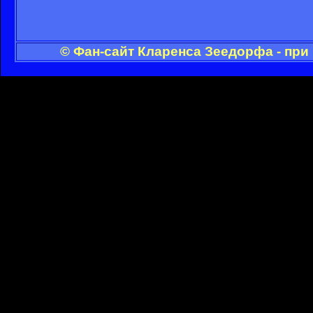
© Фан-сайт Кларенса Зеедорфа - при