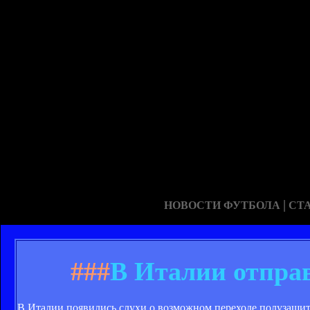
|
НОВОСТИ ФУТБОЛА
СТ
###
В Италии отпра
В Италии появились слухи о возможном переходе полузащит