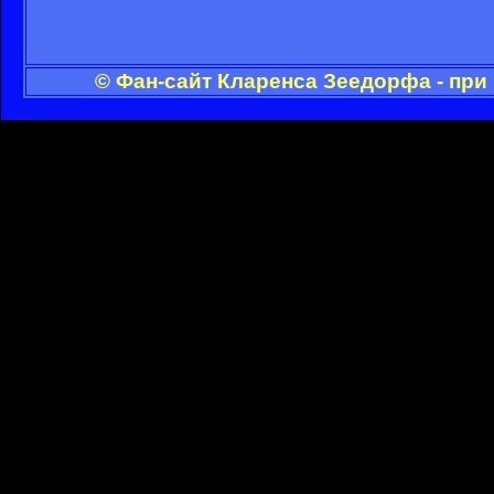
© Фан-сайт Кларенса Зеедорфа - при